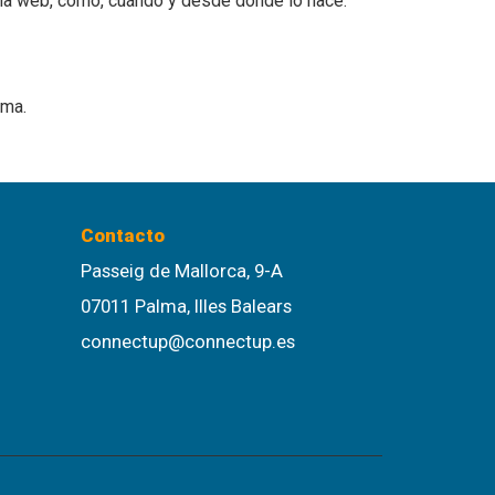
una web, cómo, cuándo y desde dónde lo hace.
oma.
Contacto
Passeig de Mallorca, 9-A
07011 Palma, Illes Balears
connectup@connectup.es